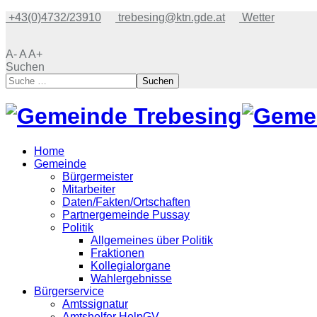
+43(0)4732/23910
trebesing@ktn.gde.at
Wetter
A-
A
A+
Suchen
Suchen
Home
Gemeinde
Bürgermeister
Mitarbeiter
Daten/Fakten/Ortschaften
Partnergemeinde Pussay
Politik
Allgemeines über Politik
Fraktionen
Kollegialorgane
Wahlergebnisse
Bürgerservice
Amtssignatur
Amtshelfer HelpGV