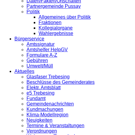
Daten/Fakten/Ortschaften
Partnergemeinde Pussay
Politik
Allgemeines über Politik
Fraktionen
Kollegialorgane
Wahlergebnisse
Bürgerservice
Amtssignatur
Amtshelfer HelpGV
Formulare A-Z
Gebühren
Umwelt/Müll
Aktuelles
Glasfaser Trebesing
Beschlüsse des Gemeinderates
Elektr. Amtsblatt
e5 Trebesing
Fundamt
Gemeindenachrichten
Kundmachungen
Klima-Modellregion
Neuigkeiten
Termine & Veranstaltungen
Verordnungen