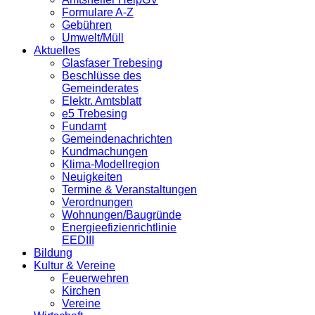
Formulare A-Z
Gebühren
Umwelt/Müll
Aktuelles
Glasfaser Trebesing
Beschlüsse des
Gemeinderates
Elektr. Amtsblatt
e5 Trebesing
Fundamt
Gemeindenachrichten
Kundmachungen
Klima-Modellregion
Neuigkeiten
Termine & Veranstaltungen
Verordnungen
Wohnungen/Baugründe
Energieefizienrichtlinie
EEDIII
Bildung
Kultur & Vereine
Feuerwehren
Kirchen
Vereine