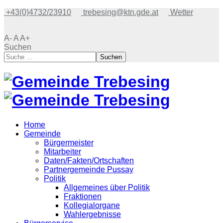
+43(0)4732/23910
trebesing@ktn.gde.at
Wetter
A-
A
A+
Suchen
Suchen
Home
Gemeinde
Bürgermeister
Mitarbeiter
Daten/Fakten/Ortschaften
Partnergemeinde Pussay
Politik
Allgemeines über Politik
Fraktionen
Kollegialorgane
Wahlergebnisse