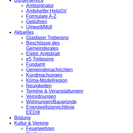
Bürgerservice
Amtssignatur
Amtshelfer HelpGV
Formulare A-Z
Gebühren
Umwelt/Müll
Aktuelles
Glasfaser Trebesing
Beschlüsse des
Gemeinderates
Elektr. Amtsblatt
e5 Trebesing
Fundamt
Gemeindenachrichten
Kundmachungen
Klima-Modellregion
Neuigkeiten
Termine & Veranstaltungen
Verordnungen
Wohnungen/Baugründe
Energieefizienrichtlinie
EEDIII
Bildung
Kultur & Vereine
Feuerwehren