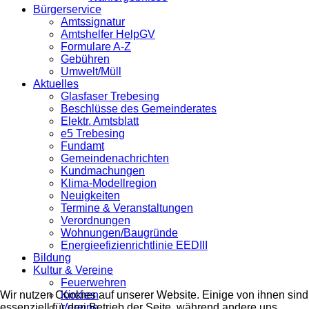
Bürgerservice
Amtssignatur
Amtshelfer HelpGV
Formulare A-Z
Gebühren
Umwelt/Müll
Aktuelles
Glasfaser Trebesing
Beschlüsse des Gemeinderates
Elektr. Amtsblatt
e5 Trebesing
Fundamt
Gemeindenachrichten
Kundmachungen
Klima-Modellregion
Neuigkeiten
Termine & Veranstaltungen
Verordnungen
Wohnungen/Baugründe
Energieefizienrichtlinie EEDIII
Bildung
Kultur & Vereine
Feuerwehren
Kirchen
Wir nutzen Cookies auf unserer Website. Einige von ihnen sind
Vereine
essenziell für den Betrieb der Seite, während andere uns