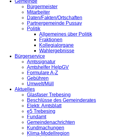
Gemeinde
Bürgermeister
Mitarbeiter
Daten/Fakten/Ortschaften
Partnergemeinde Pussay
Politik
Allgemeines über Politik
Fraktionen
Kollegialorgane
Wahlergebnisse
Bürgerservice
Amtssignatur
Amtshelfer HelpGV
Formulare A-Z
Gebühren
Umwelt/Müll
Aktuelles
Glasfaser Trebesing
Beschlüsse des Gemeinderates
Elektr. Amtsblatt
e5 Trebesing
Fundamt
Gemeindenachrichten
Kundmachungen
Klima-Modellregion