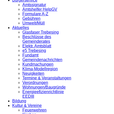
Bürgerservice
Amtssignatur
Amtshelfer HelpGV
Formulare A-Z
Gebühren
Umwelt/Müll
Aktuelles
Glasfaser Trebesing
Beschlüsse des
Gemeinderates
Elektr. Amtsblatt
e5 Trebesing
Fundamt
Gemeindenachrichten
Kundmachungen
Klima-Modellregion
Neuigkeiten
Termine & Veranstaltungen
Verordnungen
Wohnungen/Baugründe
Energieefizienrichtlinie
EEDIII
Bildung
Kultur & Vereine
Feuerwehren