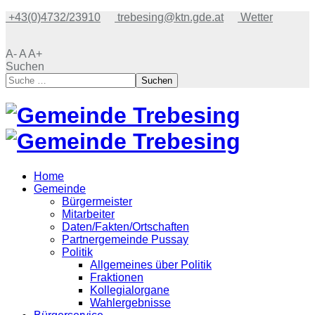
+43(0)4732/23910
trebesing@ktn.gde.at
Wetter
A-
A
A+
Suchen
Suchen
Home
Gemeinde
Bürgermeister
Mitarbeiter
Daten/Fakten/Ortschaften
Partnergemeinde Pussay
Politik
Allgemeines über Politik
Fraktionen
Kollegialorgane
Wahlergebnisse