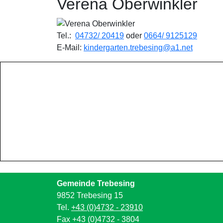
Verena Oberwinkler
Tel.:
04732/ 20419
oder
0664/ 9125129
E-Mail:
kindergarten.trebesing@a1.net
Gemeinde Trebesing
9852 Trebesing 15
Tel.
+43 (0)4732 - 23910
Fax +43 (0)4732 - 3804