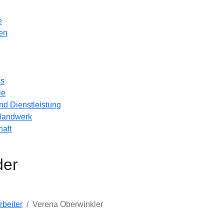
e
en
es
ie
d Dienstleistung
Handwerk
haft
der
rbeiter
Verena Oberwinkler