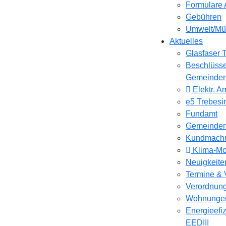
Formulare 
Gebühren
Umwelt/Mül
Aktuelles
Glasfaser 
Beschlüss
Gemeinder
Elektr. Am
e5 Trebesi
Fundamt
Gemeinden
Kundmach
Klima-Mo
Neuigkeite
Termine & 
Verordnun
Wohnunge
Energieefiz
EEDIII