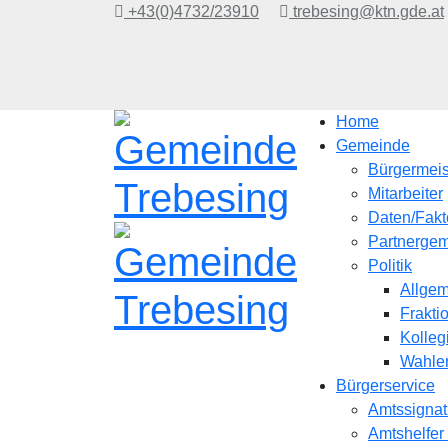
+43(0)4732/23910
trebesing@ktn.gde.at
Home
Gemeinde
Bürgermeis
Mitarbeiter
Daten/Fakt
Partnerge
Politik
Allgem
Frakti
Kolleg
Wahle
Bürgerservice
Amtssignat
Amtshelfe