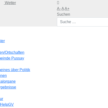
Wetter
A-
A
A+
Suchen
ter
en/Ortschaften
meinde Pussay
eines über Politik
onen
ialorgane
rgebnisse
ur
r HelpGV