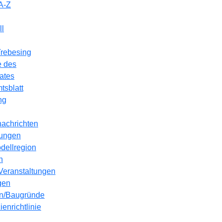
A-Z
l
Trebesing
e des
ates
tsblatt
ng
achrichten
ungen
dellregion
n
Veranstaltungen
gen
n/Baugründe
ienrichtlinie