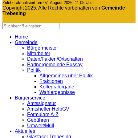
Zuletzt aktualisiert am 07. August 2026, 11:08 Uhr
Copyright 2025. Alle Rechte vorbehalten von
Gemeinde
Trebesing
Home
Gemeinde
Bürgermeister
Mitarbeiter
Daten/Fakten/Ortschaften
Partnergemeinde Pussay
Politik
Allgemeines über Politik
Fraktionen
Kollegialorgane
Wahlergebnisse
Bürgerservice
Amtssignatur
Amtshelfer HelpGV
Formulare A-Z
Gebühren
Umwelt/Müll
Aktuelles
Glasfaser Trebesing