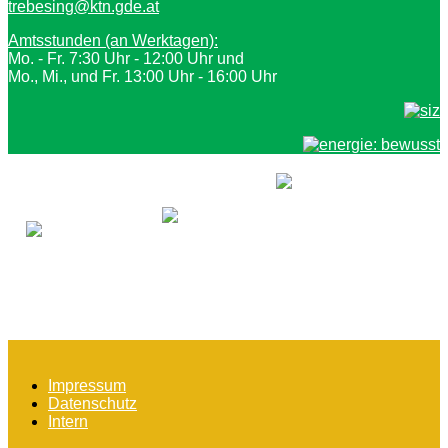
trebesing@ktn.gde.at
Amtsstunden (an Werktagen):
Mo. - Fr. 7:30 Uhr - 12:00 Uhr und
Mo., Mi., und Fr. 13:00 Uhr - 16:00 Uhr
Impressum
Datenschutz
Intern