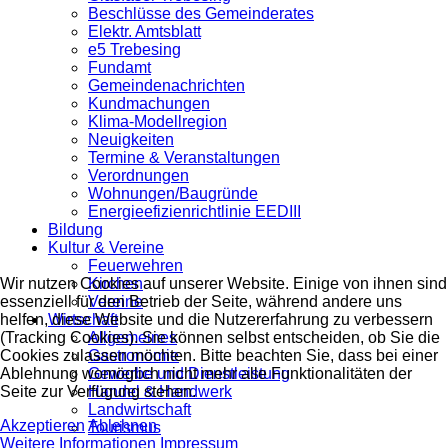
Beschlüsse des Gemeinderates
Elektr. Amtsblatt
e5 Trebesing
Fundamt
Gemeindenachrichten
Kundmachungen
Klima-Modellregion
Neuigkeiten
Termine & Veranstaltungen
Verordnungen
Wohnungen/Baugründe
Energieefizienrichtlinie EEDIII
Bildung
Kultur & Vereine
Feuerwehren
Wir nutzen Cookies auf unserer Website. Einige von ihnen sind
Kirchen
essenziell für den Betrieb der Seite, während andere uns
Vereine
helfen, diese Website und die Nutzererfahrung zu verbessern
Wirtschaft
(Tracking Cookies). Sie können selbst entscheiden, ob Sie die
Allgemeines
Cookies zulassen möchten. Bitte beachten Sie, dass bei einer
Gastronomie
Ablehnung womöglich nicht mehr alle Funktionalitäten der
Gewerbe und Dienstleistung
Seite zur Verfügung stehen.
Handel & Handwerk
Landwirtschaft
Akzeptieren
Ablehnen
Tourismus
Weitere Informationen
Impressum