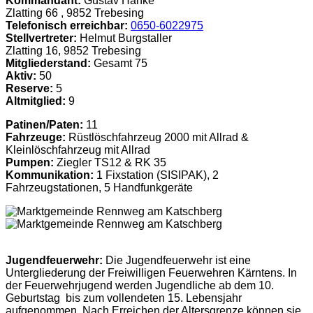
Kommandant:
Gustav Hanke
Zlatting 66 , 9852 Trebesing
Telefonisch erreichbar:
0650-6022975
Stellvertreter:
Helmut Burgstaller
Zlatting 16, 9852 Trebesing
Mitgliederstand:
Gesamt 75
Aktiv:
50
Reserve:
5
Altmitglied:
9
Patinen/Paten:
11
Fahrzeuge:
Rüstlöschfahrzeug 2000 mit Allrad &
Kleinlöschfahrzeug mit Allrad
Pumpen:
Ziegler TS12 & RK 35
Kommunikation:
1 Fixstation (SISIPAK), 2
Fahrzeugstationen, 5 Handfunkgeräte
Jugendfeuerwehr:
Die Jugendfeuerwehr ist eine
Untergliederung der Freiwilligen Feuerwehren Kärntens. In
der Feuerwehrjugend werden Jugendliche ab dem 10.
Geburtstag bis zum vollendeten 15. Lebensjahr
aufgenommen. Nach Erreichen der Altersgrenze können sie