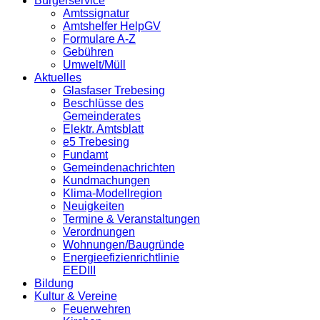
Bürgerservice
Amtssignatur
Amtshelfer HelpGV
Formulare A-Z
Gebühren
Umwelt/Müll
Aktuelles
Glasfaser Trebesing
Beschlüsse des
Gemeinderates
Elektr. Amtsblatt
e5 Trebesing
Fundamt
Gemeindenachrichten
Kundmachungen
Klima-Modellregion
Neuigkeiten
Termine & Veranstaltungen
Verordnungen
Wohnungen/Baugründe
Energieefizienrichtlinie
EEDIII
Bildung
Kultur & Vereine
Feuerwehren