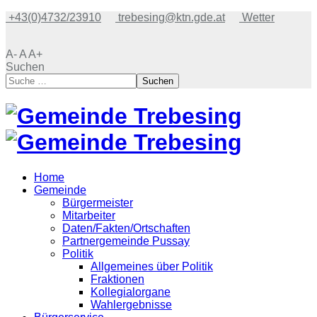
+43(0)4732/23910
trebesing@ktn.gde.at
Wetter
A-
A
A+
Suchen
Suchen
Home
Gemeinde
Bürgermeister
Mitarbeiter
Daten/Fakten/Ortschaften
Partnergemeinde Pussay
Politik
Allgemeines über Politik
Fraktionen
Kollegialorgane
Wahlergebnisse