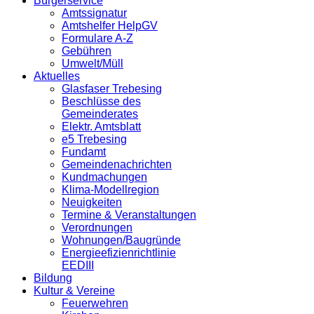
Bürgerservice
Amtssignatur
Amtshelfer HelpGV
Formulare A-Z
Gebühren
Umwelt/Müll
Aktuelles
Glasfaser Trebesing
Beschlüsse des
Gemeinderates
Elektr. Amtsblatt
e5 Trebesing
Fundamt
Gemeindenachrichten
Kundmachungen
Klima-Modellregion
Neuigkeiten
Termine & Veranstaltungen
Verordnungen
Wohnungen/Baugründe
Energieefizienrichtlinie
EEDIII
Bildung
Kultur & Vereine
Feuerwehren