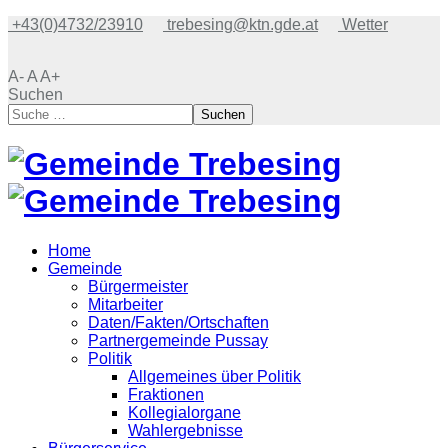
+43(0)4732/23910
trebesing@ktn.gde.at
Wetter
A-
A
A+
Suchen
Suchen
Home
Gemeinde
Bürgermeister
Mitarbeiter
Daten/Fakten/Ortschaften
Partnergemeinde Pussay
Politik
Allgemeines über Politik
Fraktionen
Kollegialorgane
Wahlergebnisse