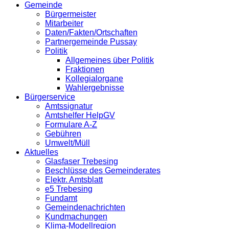
Gemeinde
Bürgermeister
Mitarbeiter
Daten/Fakten/Ortschaften
Partnergemeinde Pussay
Politik
Allgemeines über Politik
Fraktionen
Kollegialorgane
Wahlergebnisse
Bürgerservice
Amtssignatur
Amtshelfer HelpGV
Formulare A-Z
Gebühren
Umwelt/Müll
Aktuelles
Glasfaser Trebesing
Beschlüsse des Gemeinderates
Elektr. Amtsblatt
e5 Trebesing
Fundamt
Gemeindenachrichten
Kundmachungen
Klima-Modellregion