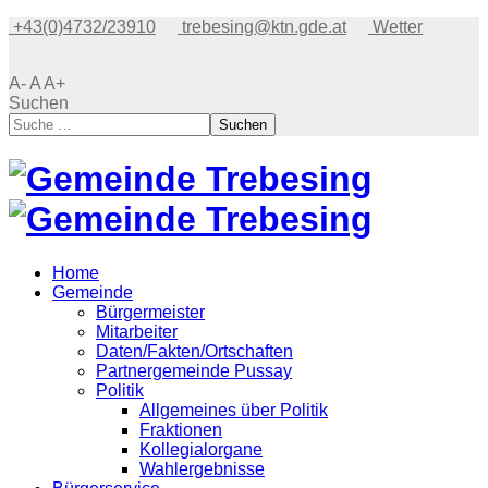
+43(0)4732/23910
trebesing@ktn.gde.at
Wetter
A-
A
A+
Suchen
Suchen
Home
Gemeinde
Bürgermeister
Mitarbeiter
Daten/Fakten/Ortschaften
Partnergemeinde Pussay
Politik
Allgemeines über Politik
Fraktionen
Kollegialorgane
Wahlergebnisse