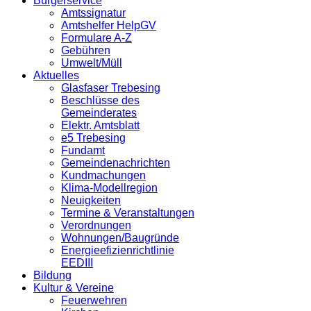
Bürgerservice
Amtssignatur
Amtshelfer HelpGV
Formulare A-Z
Gebühren
Umwelt/Müll
Aktuelles
Glasfaser Trebesing
Beschlüsse des
Gemeinderates
Elektr. Amtsblatt
e5 Trebesing
Fundamt
Gemeindenachrichten
Kundmachungen
Klima-Modellregion
Neuigkeiten
Termine & Veranstaltungen
Verordnungen
Wohnungen/Baugründe
Energieefizienrichtlinie
EEDIII
Bildung
Kultur & Vereine
Feuerwehren